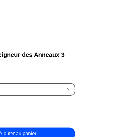
 lampe...
igneur des Anneaux 3
rix
romotionnel
Ajouter au panier