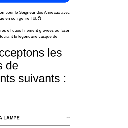
sion pour le Seigneur des Anneaux avec
 en son genre ! 🧝‍♂️💍
ures elfiques finement gravées au laser
ntourant le légendaire casque de
 d'art lumineuse repose sur un
re massif. 🌳✨
cceptons les
ièce majestueuse trônant dans votre
 de
hambre, créant une ambiance mystique
Milieu. Parfait pour les fans et les
ts suivants :

aintenant cette lampe extraordinaire
ur dans l'univers épique de Tolkien.
ne manquera pas d'impressionner vos
r vos soirées de lecture ! 📚💡
A LAMPE