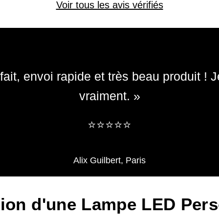
Voir tous les avis vérifiés
ait, envoi rapide et très beau produit 
vraiment. »
​​⭐⭐⭐⭐⭐
Alix Guilbert, Paris
tion d'une Lampe LED Pers