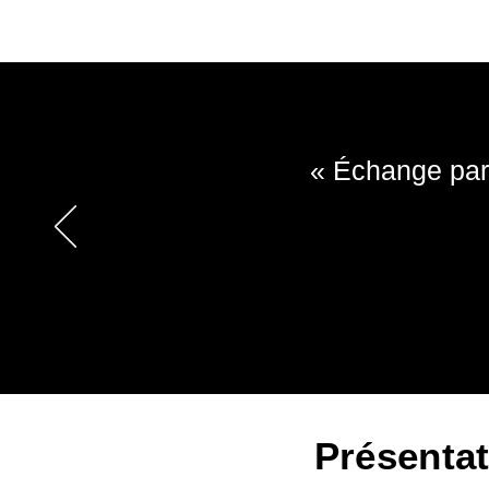
« Échange parf
Présenta