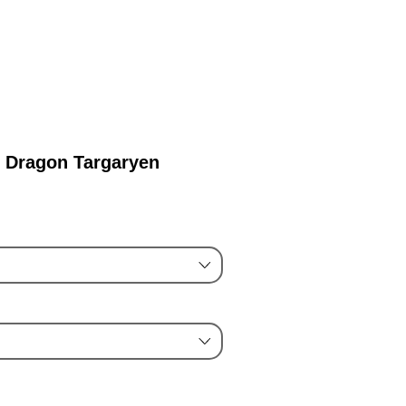
 lampe...
 Dragon Targaryen
rix
romotionnel