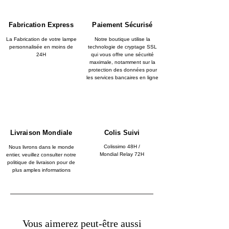
Fabrication Express
Paiement Sécurisé
La Fabrication de votre lampe
Notre boutique utilise la
personnalisée en moins de
technologie de cryptage SSL
24H
qui vous offre une sécurité
maximale, notamment sur la
protection des données pour
les services bancaires en ligne
Livraison Mondiale
Colis Suivi
Colissimo 48H /
Nous livrons dans le monde
Mondial Relay 72H
entier, veuillez consulter notre
politique de livraison pour de
plus amples informations
Vous aimerez peut-être aussi