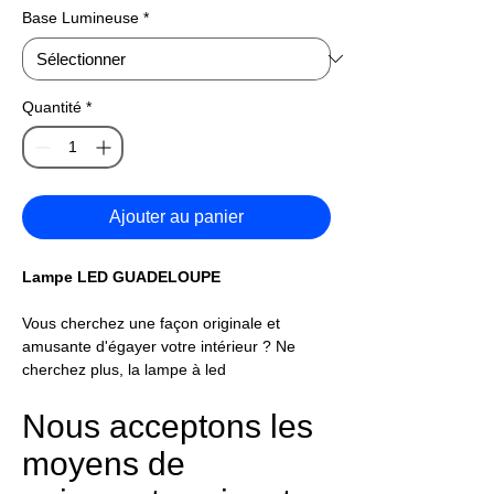
Base Lumineuse
*
Quantité
*
Ajouter au panier
Lampe LED GUADELOUPE
Vous cherchez une façon originale et
amusante d'égayer votre intérieur ? Ne
cherchez plus, la lampe à led
Guadeloupe est faite pour vous ! Cette
lampe apportera une touche exotique à
Nous acceptons les
votre décoration. Elle diffuse une lumière
moyens de
douce et chaleureuse qui créera une
ambiance cosy et conviviale. Il suffit de