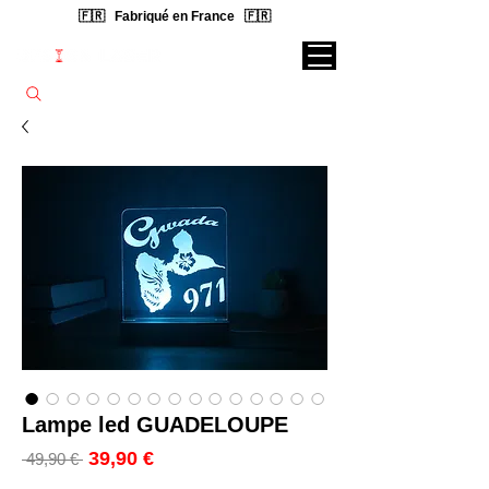
🇫🇷 Fabriqué en France 🇫🇷
Rechercher une lampe...
Lampe led GUADELOUPE
Prix
39,90 €
Prix
 49,90 € 
promotionnel
original