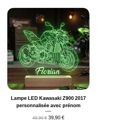
Lampe LED Kawasaki Z900 2017
Lampe LED Camio
personnalisée avec prénom
Prix original
Prix promotionnel
39,90 €
49,90 €