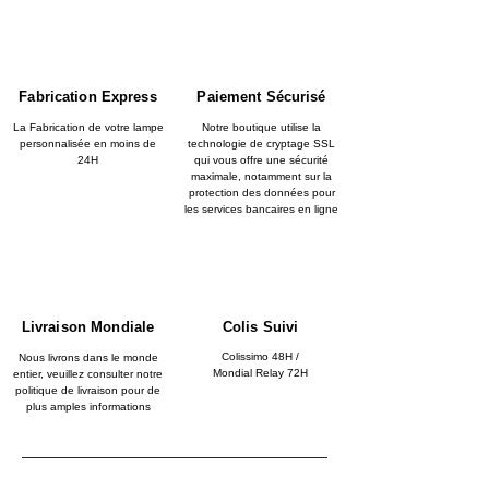
Fabrication Express
Paiement Sécurisé
La Fabrication de votre lampe
Notre boutique utilise la
personnalisée en moins de
technologie de cryptage SSL
24H
qui vous offre une sécurité
maximale, notamment sur la
protection des données pour
les services bancaires en ligne
Livraison Mondiale
Colis Suivi
Colissimo 48H /
Nous livrons dans le monde
Mondial Relay 72H
entier, veuillez consulter notre
politique de livraison pour de
plus amples informations