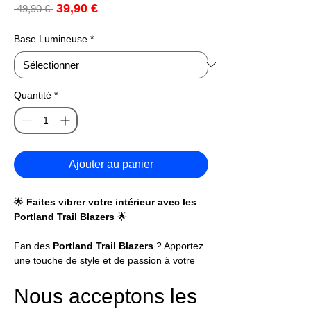
Prix
39,90 €
Prix
 49,90 € 
promotionnel
original
Base Lumineuse
*
Quantité
*
Ajouter au panier
🌟
Faites vibrer votre intérieur avec les
Portland Trail Blazers
🌟
Fan des
Portland Trail Blazers
? Apportez
une touche de style et de passion à votre
décoration avec cette
lampe LED en
plexiglas gravée au laser
, un hommage
Nous acceptons les
lumineux à cette équipe NBA emblématique.