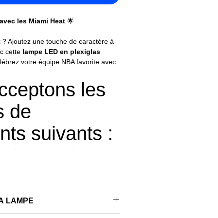
 avec les Miami Heat
🌟
t
? Ajoutez une touche de caractère à
ec cette
lampe LED en plexiglas
lébrez votre équipe NBA favorite avec
légant qu’original.
cceptons les
lèbre logo des Miami Heat est gravé
xceptionnelle grâce à la technologie
 de
ois de hêtre massif
apporte une
ndis que les
7 couleurs LED
ts suivants :
mettent de créer une ambiance
sée.
mer une chambre, un bureau ou un
est également un cadeau idéal 🎁 pour
ami Heat. Faites plaisir à vos proches
 pièce incontournable qui mêle design
A LAMPE
asket.