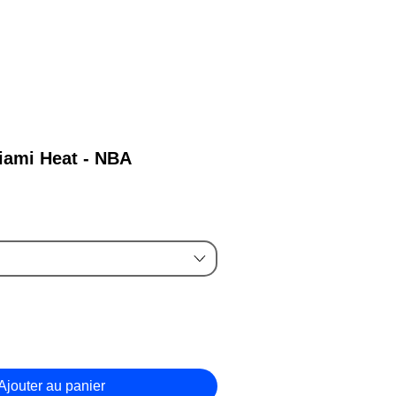
 lampe...
ami Heat - NBA
rix
romotionnel
Ajouter au panier