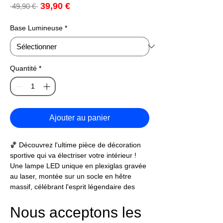
Prix
39,90 €
Prix
 49,90 € 
promotionnel
original
Base Lumineuse
*
Quantité
*
Ajouter au panier
🏀 Découvrez l'ultime pièce de décoration
sportive qui va électriser votre intérieur !
Une lampe LED unique en plexiglas gravée
au laser, montée sur un socle en hêtre
massif, célébrant l'esprit légendaire des
Atlanta Hawks. 🦅✨
Nous acceptons les
🏀 Cette lampe d'exception combine design