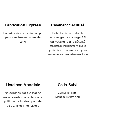
Fabrication Express
Paiement Sécurisé
La Fabrication de votre lampe
Notre boutique utilise la
personnalisée en moins de
technologie de cryptage SSL
24H
qui vous offre une sécurité
maximale, notamment sur la
protection des données pour
les services bancaires en ligne
Livraison Mondiale
Colis Suivi
Colissimo 48H /
Nous livrons dans le monde
Mondial Relay 72H
entier, veuillez consulter notre
politique de livraison pour de
plus amples informations