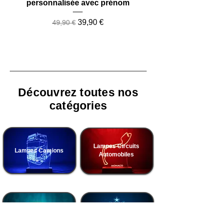
personnalisée avec prénom
Prix original
Prix promotionnel
39,90 €
49,90 €
Découvrez toutes nos
catégories
Lampes Circuits
Lampes Camions
Automobiles
Lampes Basketball
Lampes Football