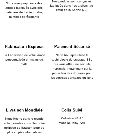
Nos produits sont conçus et
Nous vous proposons des
fabriqués dans nos ateliers, au
articles fabriqués avec des
cœur de la Sarthe (72)
matériaux de haute qualité,
durables et résistants
Fabrication Express
Paiement Sécurisé
La Fabrication de votre lampe
Notre boutique utilise la
personnalisée en moins de
technologie de cryptage SSL
24H
qui vous offre une sécurité
maximale, notamment sur la
protection des données pour
les services bancaires en ligne
Livraison Mondiale
Colis Suivi
Colissimo 48H /
Nous livrons dans le monde
Mondial Relay 72H
entier, veuillez consulter notre
politique de livraison pour de
plus amples informations