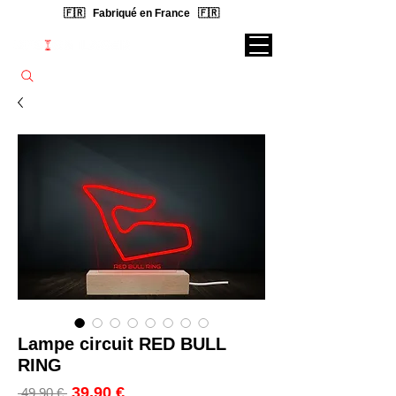
🇫🇷 Fabriqué en France 🇫🇷
Rechercher une lampe...
Lampe circuit RED BULL
RING
Prix
39,90 €
Prix
 49,90 € 