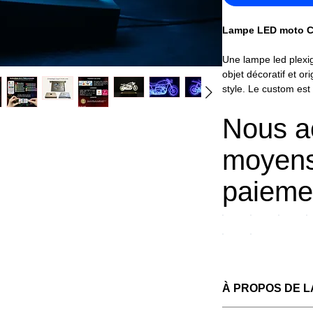
Lampe LED moto C
Une lampe led plexi
objet décoratif et ori
style. Le custom es
goûts et vos envies, 
passion.
Nous a
La lampe led plexigla
moyens
détails du custom, e
résistant qui diffus
paiemen
Passionné de bécane
Découvrez aussi tou
personnalisées
" : H
À PROPOS DE L
et bien d'autres mod