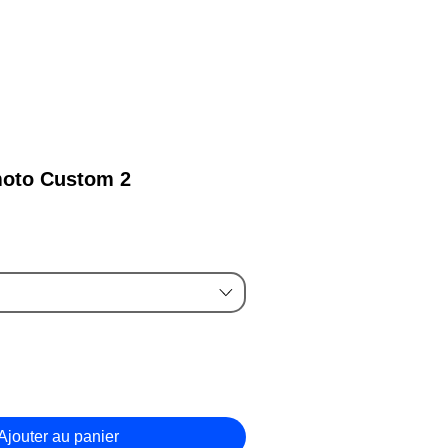
 lampe...
oto Custom 2
rix
romotionnel
Ajouter au panier