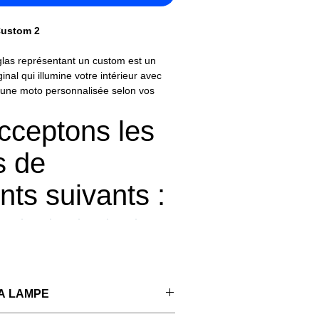
ustom 2
glas représentant un custom est un
ginal qui illumine votre intérieur avec
t une moto personnalisée selon vos
qui reflète votre personnalité et votre
cceptons les
s reproduit fidèlement le design et les
 de
n utilisant un matériau transparent et
e une lumière douce et colorée.
ts suivants :
s ou motard dans l'âme ? 🏍️
tes nos "
lampes 3D moto
arley-Davidson, Ducati, Yamaha, BMW
A LAMPE
èles.