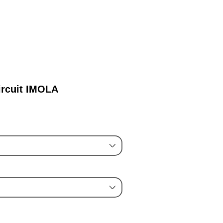
 lampe...
rcuit IMOLA
rix
romotionnel