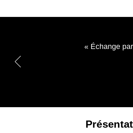
« Échange parf
Présenta