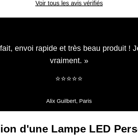
Voir tous les avis vérifiés
ait, envoi rapide et très beau produit 
vraiment. »
​​⭐⭐⭐⭐⭐
Alix Guilbert, Paris
tion d'une Lampe LED Pers