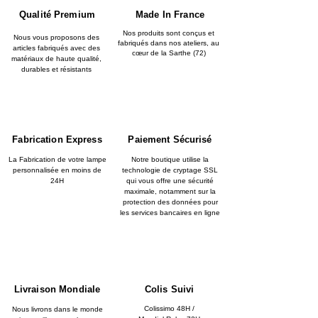
Qualité Premium
Made In France
Nos produits sont conçus et
Nous vous proposons des
fabriqués dans nos ateliers, au
articles fabriqués avec des
cœur de la Sarthe (72)
matériaux de haute qualité,
durables et résistants
Fabrication Express
Paiement Sécurisé
La Fabrication de votre lampe
Notre boutique utilise la
personnalisée en moins de
technologie de cryptage SSL
24H
qui vous offre une sécurité
maximale, notamment sur la
protection des données pour
les services bancaires en ligne
Livraison Mondiale
Colis Suivi
Colissimo 48H /
Nous livrons dans le monde