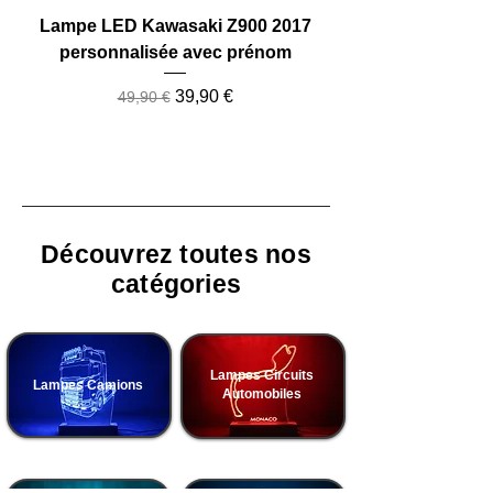
Lampe LED Kawasaki Z900 2017
Lampe LED Camio
personnalisée avec prénom
Prix original
Prix promotionnel
39,90 €
49,90 €
Découvrez toutes nos
catégories
Lampes Circuits
Lampes Camions
Automobiles