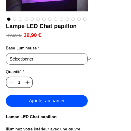
Lampe LED Chat papillon
Prix
39,90 €
Prix
 49,90 € 
promotionnel
original
Base Lumineuse
*
Quantité
*
Ajouter au panier
Lampe LED Chat papillon
Illuminez votre intérieur avec une œuvre