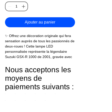
Ajouter au panier
✨ Offrez une décoration originale qui fera
sensation auprès de tous les passionnés de
deux-roues ! Cette lampe LED
personnalisée représente la légendaire
Suzuki GSX-R 1000 de 2001, gravée avec
précision au laser sur une plaque en
plexiglas transparent. Ajoutez le prénom de
Nous acceptons les
votre choix pour créer un cadeau
moyens de
personnalisé unique qui met en valeur l'une
des motos sportives les plus emblématiques
paiements suivants :
de son époque.
💡 Véritable objet de décoration et veilleuse
LED, cette lampe moto illumine avec
élégance un bureau, une chambre, un