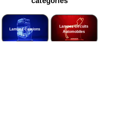
catégories
Lampes Circuits
Lampes Camions
Automobiles
Lampes Basketball
Lampes Football
Lampes Voitures
Lampes Motos