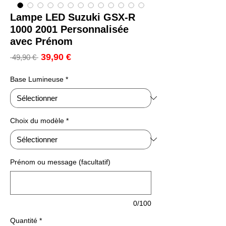
Lampe LED Suzuki GSX-R
1000 2001 Personnalisée
avec Prénom
Prix
39,90 €
Prix
 49,90 € 
promotionnel
original
Base Lumineuse
*
Choix du modèle
*
Prénom ou message (facultatif)
0/100
Quantité
*