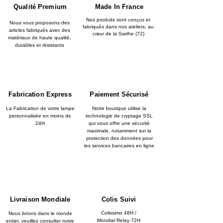
Qualité Premium
Made In France
Nos produits sont conçus et
Nous vous proposons des
fabriqués dans nos ateliers, au
articles fabriqués avec des
cœur de la Sarthe (72)
matériaux de haute qualité,
durables et résistants
Fabrication Express
Paiement Sécurisé
La Fabrication de votre lampe
Notre boutique utilise la
personnalisée en moins de
technologie de cryptage SSL
24H
qui vous offre une sécurité
maximale, notamment sur la
protection des données pour
les services bancaires en ligne
Livraison Mondiale
Colis Suivi
Colissimo 48H /
Nous livrons dans le monde
Mondial Relay 72H
entier, veuillez consulter notre