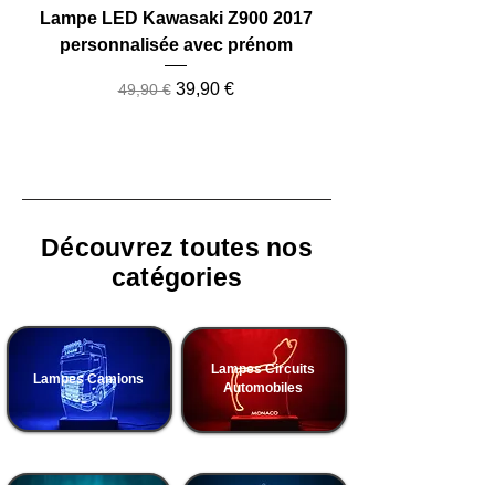
Lampe LED Kawasaki Z900 2017
Lampe LED Camio
personnalisée avec prénom
Prix original
Prix promotionnel
39,90 €
49,90 €
Découvrez toutes nos
catégories
Lampes Circuits
Lampes Camions
Automobiles