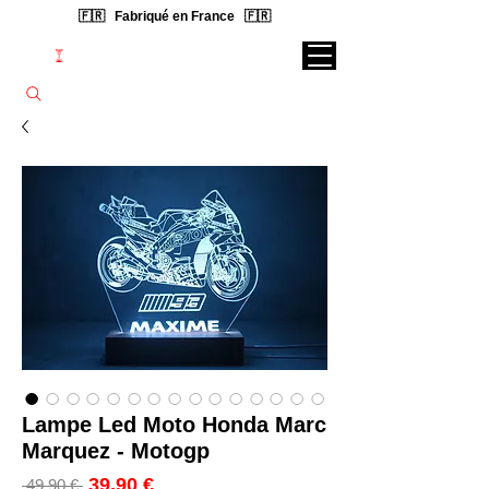
🇫🇷 Fabriqué en France 🇫🇷
Rechercher une lampe...
Lampe Led Moto Honda Marc
Marquez - Motogp
Prix
39,90 €
Prix
 49,90 € 