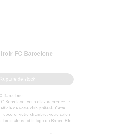
 lampe...
roir FC Barcelone
rix
romotionnel
Rupture de stock
C Barcelone
FC Barcelone, vous allez adorer cette
effigie de votre club préféré. Cette
r décorer votre chambre, votre salon
 les couleurs et le logo du Barça. Elle
douce et agréable, qui met en valeur le
uvez choisir entre plusieurs modes