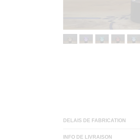
DELAIS DE FABRICATION
​​Après réception de la commande, et qu
INFO DE LIVRAISON
commandes passées du vendredi après-