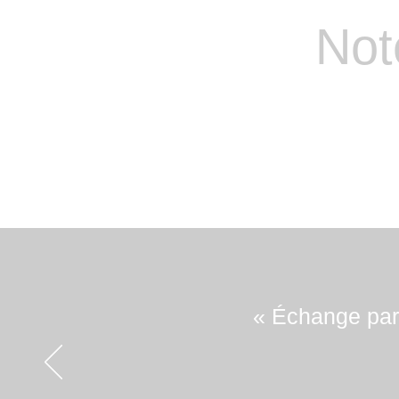
A l’approche des fêtes de Noël, de la S
Nous pouvons livrer nos produits dans 
Not
d’être rallongés et peuvent atteindre j
Les tarifs et les délais de livraison va
Livraison gratuite
1-2 jours
(Coliss
au relais le plus proche de votre ad
3-5 jours
pour les pays de l’Union 
6-12 jours
pour le reste du monde (
Pour plus de détails, visitez notre page
« Échange parf