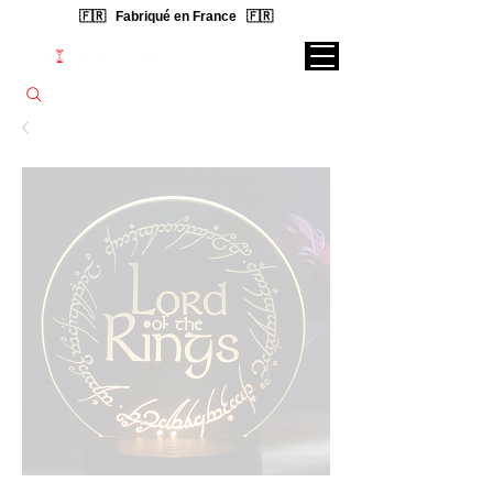
🇫🇷 Fabriqué en France 🇫🇷
Rechercher une lampe...