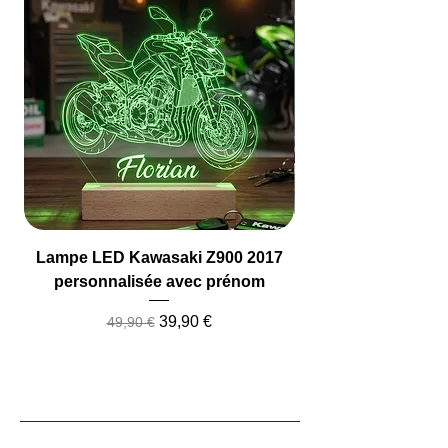
Lampe LED Kawasaki Z900 2017
Lampe LED Camio
personnalisée avec prénom
Prix original
Prix promotionnel
39,90 €
49,90 €