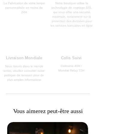
La Fabrication de votre lampe
Notre boutique utilise la
personnalisée en moins de
technologie de cryptage SSL
24H
qui vous offre une sécurité
maximale, notamment sur la
protection des données pour
les services bancaires en ligne
Livraison Mondiale
Colis Suivi
Colissimo 48H /
Nous livrons dans le monde
Mondial Relay 72H
entier, veuillez consulter notre
politique de livraison pour de
plus amples informations
Vous aimerez peut-être aussi