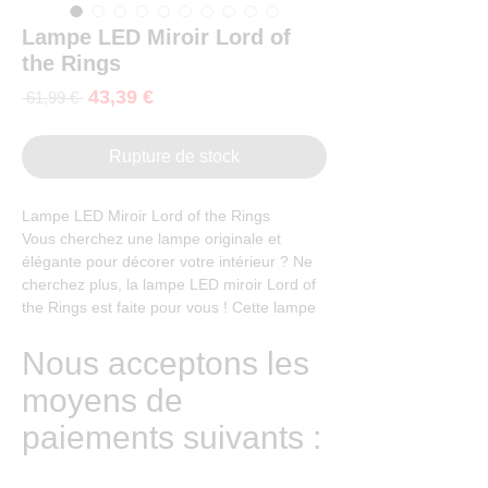
Lampe LED Miroir Lord of
the Rings
Prix
43,39 €
Prix
 61,99 € 
promotionnel
original
Rupture de stock
Lampe LED Miroir Lord of the Rings
Vous cherchez une lampe originale et
élégante pour décorer votre intérieur ? Ne
cherchez plus, la lampe LED miroir Lord of
the Rings est faite pour vous ! Cette lampe
est inspirée de la célèbre saga fantastique
de J.R.R. Tolkien, et représente l'anneau
Nous acceptons les
unique qui donne le pouvoir à son porteur.
moyens de
La lampe est composée d'un socle
lumineux et d'un miroir rond. L'anneau
paiements suivants :
diffuse une lumière douce et chaleureuse,
qui se reflète sur le miroir et crée une