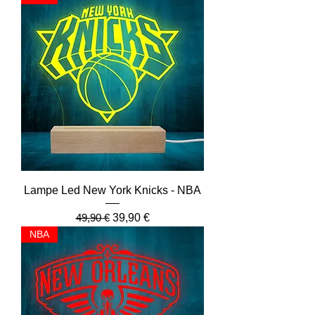
Lampe Led New York Knicks - NBA
Prix original
Prix promotionnel
49,90 €
39,90 €
NBA