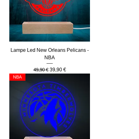
Lampe Led New Orleans Pelicans -
NBA
Prix original
Prix promotionnel
49,90 €
39,90 €
NBA