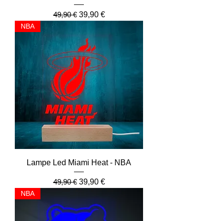
Prix original
Prix promotionnel
49,90 €
39,90 €
NBA
Lampe Led Miami Heat - NBA
Prix original
Prix promotionnel
49,90 €
39,90 €
NBA