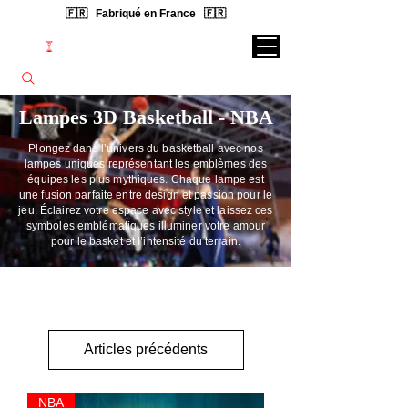
🇫🇷 Fabriqué en France 🇫🇷
Rechercher une lampe...
Lampes 3D Basketball - NBA
Plongez dans l’univers du basketball avec nos
lampes uniques représentant les emblèmes des
équipes les plus mythiques. Chaque lampe est
une fusion parfaite entre design et passion pour le
jeu. Éclairez votre espace avec style et laissez ces
symboles emblématiques illuminer votre amour
pour le basket et l’intensité du terrain.
Articles précédents
NBA