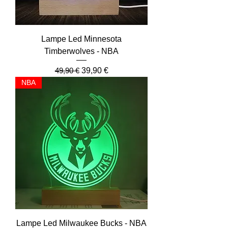
Lampe Led Minnesota
Timberwolves - NBA
Prix original
Prix promotionnel
49,90 €
39,90 €
NBA
Lampe Led Milwaukee Bucks - NBA