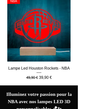
NBA
Lampe Led Houston Rockets - NBA
Prix original
Prix promotionnel
49,90 €
39,90 €
Illuminez votre passion pour la
NBA avec nos lampes LED 3D
personnalisables 🏀✨