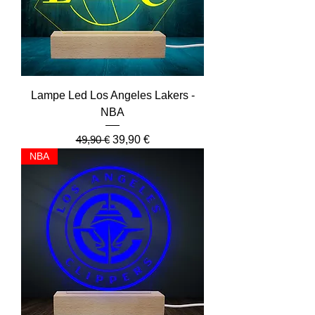
Lampe Led Los Angeles Lakers -
NBA
Prix original
Prix promotionnel
49,90 €
39,90 €
NBA