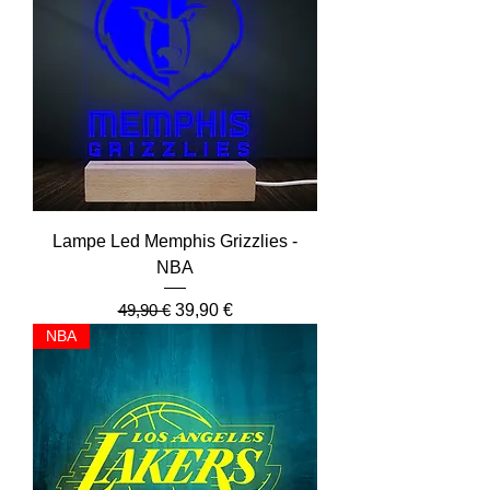
Lampe Led Memphis Grizzlies -
NBA
Prix original
Prix promotionnel
49,90 €
39,90 €
NBA