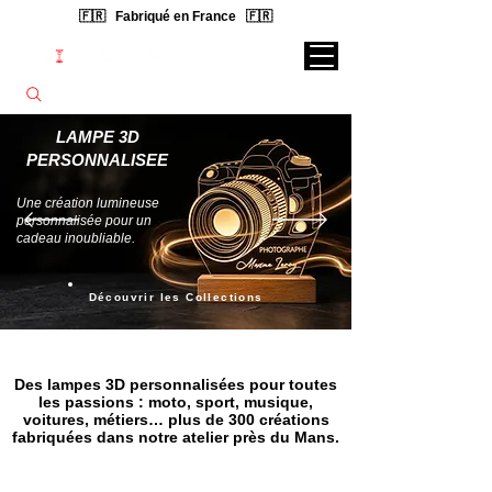
🇫🇷 Fabriqué en France 🇫🇷
Rechercher une lampe...
LAMPE 3D
PERSONNALISEE
Une création lumineuse
personnalisée pour un
cadeau inoubliable.
Découvrir les Collections
Des lampes 3D personnalisées pour toutes
les passions : moto, sport, musique,
voitures, métiers… plus de 300 créations
fabriquées dans notre atelier près du Mans.