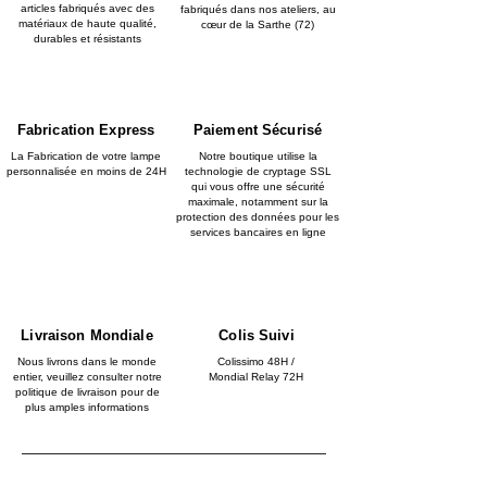
articles fabriqués avec des
fabriqués dans nos ateliers, au
matériaux de haute qualité,
cœur de la Sarthe (72)
durables et résistants
Fabrication Express
Paiement Sécurisé
La Fabrication de votre lampe
Notre boutique utilise la
personnalisée en moins de 24H
technologie de cryptage SSL
qui vous offre une sécurité
maximale, notamment sur la
protection des données pour les
services bancaires en ligne
Livraison Mondiale
Colis Suivi
Nous livrons dans le monde
Colissimo 48H /
entier, veuillez consulter notre
Mondial Relay 72H
politique de livraison pour de
plus amples informations