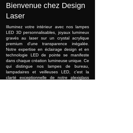
Bienvenue chez Design
Laser
Illuminez votre intérieur avec nos lampes
LED 3D personnalisables, joyaux lumineux
gravés au laser sur un crystal acrylique
premium d'une transparence inégalée.
Notre expertise en éclairage design et en
technologie LED de pointe se manifeste
dans chaque création lumineuse unique. Ce
qui distingue nos lampes de bureau,
lampadaires et veilleuses LED, c'est la
clarté exceptionnelle de notre plexiglass
haut de gamme, surpassant tous nos
concurrents en matière de luminosité et de
pureté visuelle.
Chaque œuvre d'art lumineuse repose
élégamment sur une base en hêtre massif
éclairée, fusionnant la transparence
cristalline avec la chaleur naturelle du bois.
Nos luminaires LED innovants sont parfaits