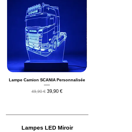
Lampe Camion SCANIA Personnalisée
Lampe Led Cerveau
Prix original
Prix promotionnel
39,90 €
49,90 €
Lampes LED Miroir