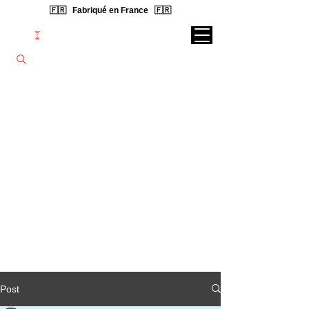
🇫🇷 Fabriqué en France 🇫🇷
Rechercher une lampe...
Post