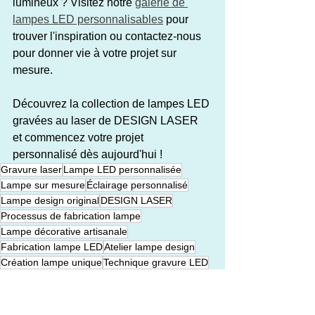
lumineux ? Visitez notre 
galerie de 
lampes LED personnalisables
 pour 
trouver l'inspiration ou contactez-nous 
pour donner vie à votre projet sur 
mesure.
Découvrez la collection de lampes LED 
gravées au laser de DESIGN LASER 
et commencez votre projet 
personnalisé dès aujourd'hui !
Gravure laser
Lampe LED personnalisée
Lampe sur mesure
Éclairage personnalisé
Lampe design original
DESIGN LASER
Processus de fabrication lampe
Lampe décorative artisanale
Fabrication lampe LED
Atelier lampe design
Création lampe unique
Technique gravure LED
Artisanat luminaire
Lampe acrylique gravée
Design éclairage personnalisé
Fabrication artisanale lampe
LED personnalisable