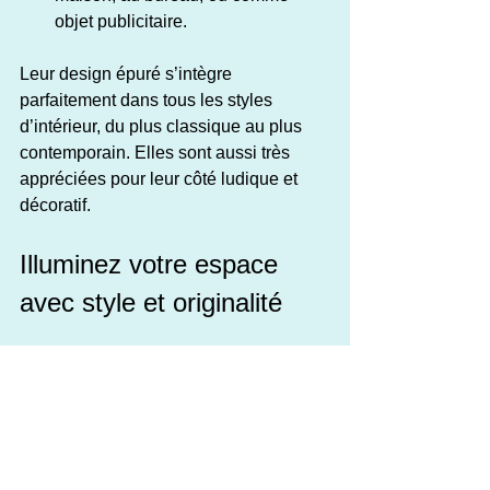
objet publicitaire.
Leur design épuré s’intègre 
parfaitement dans tous les styles 
d’intérieur, du plus classique au plus 
contemporain. Elles sont aussi très 
appréciées pour leur côté ludique et 
décoratif.
Illuminez votre espace 
avec style et originalité
Vous avez maintenant toutes les clés 
pour choisir et utiliser une lampe LED 
effet 3D. Ces objets lumineux sont bien 
plus que de simples lampes : ce sont 
de véritables œuvres d’art qui 