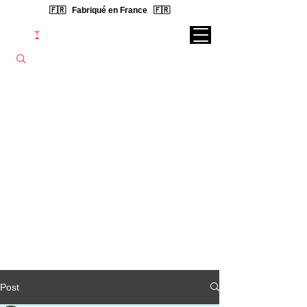
🇫🇷 Fabriqué en France 🇫🇷
Rechercher une lampe...
Post