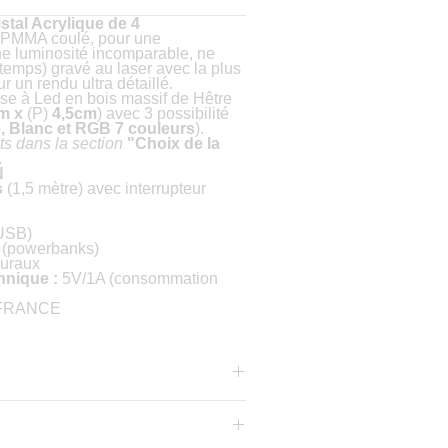
assif
pour une stabilité et un look
istal Acrylique de 4
 LAMPE :
PMMA coulé, pour une
ne luminosité incomparable, ne
ute la différence !
Offrez une touche
 temps) gravé au laser avec la plus
égance à votre communication.
r un rendu ultra détaillé.
e à Led en bois massif de Hêtre
m x
(P)
4,5cm
) avec 3 possibilité
🎪 : Captez l’attention des visiteurs sur
, Blanc et RGB 7 couleurs
).
ts dans la section
"Choix de la
.
rise
🏢 : Valorisez vos supports dès
N
s
(1,5 mètre) avec interrupteur
fessionnels
🤝 : Renforcez votre
.
 USB)
s (powerbanks)
es
🎁 : Offrez un objet utile et
uraux
s clients ou collaborateurs.
hnique :
5V/1A (consommation
 impact visuel et restez gravé dans
 FRANCE
vos cartes de visite dans l’ombre !
maintenant votre porte-carte LED
émarquez-vous avec élégance !
ut tout changer… et celui-ci fera toute
tre image !
😉