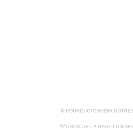
🌟 POURQUOI CHOISIR NOTRE
🔹
🎁 Unique au Monde
💡 CHOIX DE LA BASE LUMINE
"Chaque lampe est gravée au laser avec