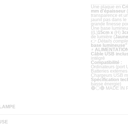
✔ Socle en
hêtre m
Une plaque en
Cr
📦 CONTENU DE LA
mm
d'épaisseur
(
premium 🌳
transparence et u
💡
Un détail fait to
jaunit pas dans le
d’innovation et d’él
grande finesse pou
Une base lumineus
🏆
Idéal pour
:
((L)
15cm x
(H)
3c
Salons & foires
de lumière (
Jaune
👉
Détails comple
votre stand.
base lumineuse"
Accueil d’entrep
⚡
ALIMENTATIO
l’entrée.
Câble USB inclu
intégré
Événements pro
Compatibilité :
image de marque
Ordinateurs (port
Batteries externe
Cadeau d’affair
Chargeurs USB m
personnalisé à vo
Spécification tec
🚀
Augmentez votre
basse énergie)
🔵⚪🔴 MADE IN
les mémoires !
🔥
Ne laissez plus 
 LAMPE
📩
Commandez dès 
personnalisé et d
💬
Un petit détail pe
USE
 précision dans notre atelier français"
la différence pour vo