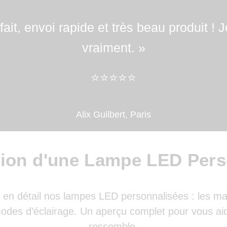
n plus bas dans la page !"
ait, envoi rapide et très beau produit 
vraiment. »
​​⭐⭐⭐⭐⭐
Alix Guilbert, Paris
tion d'une Lampe LED Pers
en détail nos lampes LED personnalisées : les maté
 modes d’éclairage. Un aperçu complet pour vous aid
ressemble.