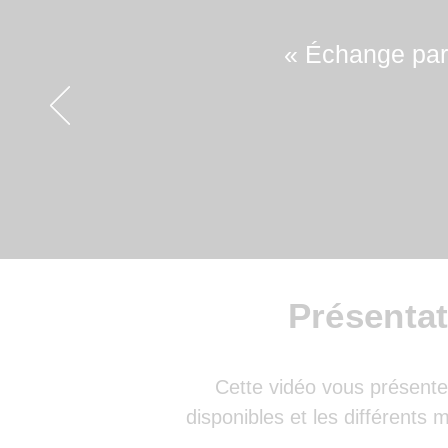
🎥
Bonus
"Regardez notre vidéo de démonstratio
« Échange parf
Présenta
Cette vidéo vous présente 
disponibles et les différents