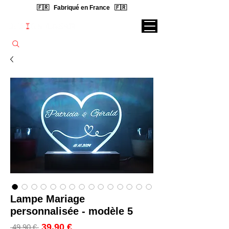
🇫🇷 Fabriqué en France 🇫🇷
Rechercher une lampe...
Lampe Mariage
personnalisée - modèle 5
Prix
39,90 €
Prix
 49,90 € 