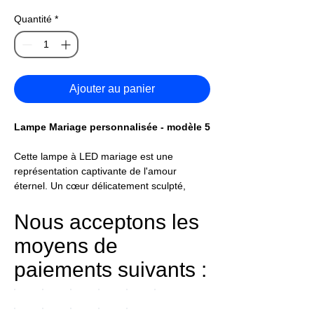
Quantité
*
Ajouter au panier
Lampe Mariage personnalisée - modèle 5
Cette lampe à LED mariage est une
représentation captivante de l'amour
éternel. Un cœur délicatement sculpté,
brillamment illuminé par des LED douces,
accueille les prénoms des mariés et leur
Nous acceptons les
date de mariage, gravés avec précision
moyens de
dans le plexiglas. Cette pièce centrale
éblouissante apporte une ambiance
paiements suivants :
romantique et intime à votre événement
spécial, capturant l'essence même de
l'union des âmes.