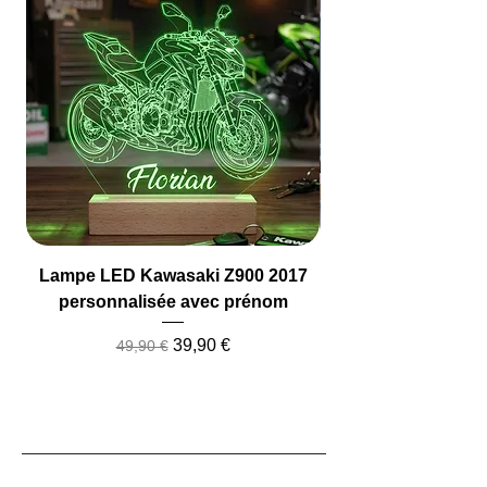
Lampe LED Kawasaki Z900 2017
Lampe LED Camio
personnalisée avec prénom
Prix original
Prix promotionnel
39,90 €
49,90 €