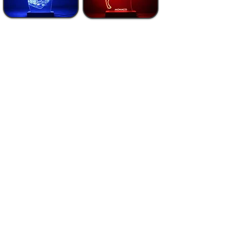
Lampes Basketball
Lampes Football
Lampes Voitures
Lampes Motos
Lampes Médecine -
Lampes Art Design
Corps Humain