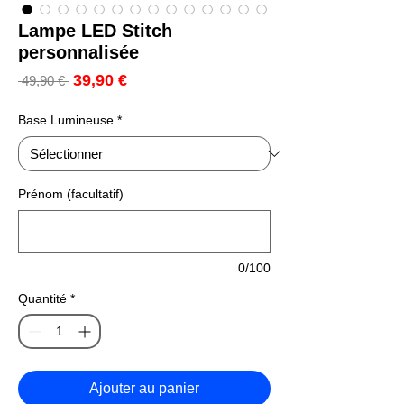
Lampe LED Stitch
personnalisée
Prix
39,90 €
Prix
 49,90 € 
promotionnel
original
Base Lumineuse
*
Prénom (facultatif)
0/100
Quantité
*
Ajouter au panier