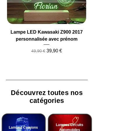
Lampe LED Kawasaki Z900 2017
Lampe LED Camio
personnalisée avec prénom
Prix original
Prix promotionnel
39,90 €
49,90 €
Découvrez toutes nos
catégories
Lampes Circuits
Lampes Camions
Automobiles