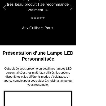
Une
veilleuse douce et rassurante
, idéale
très beau produit ! Je recommande
pour accompagner l’endormissement,
vraiment. »
décorer une chambre d’enfant ou faire
plaisir à un fan de l’univers Disney
​​⭐⭐⭐⭐⭐
(inspiration personnage) 🧸✨
Alix Guilbert, Paris
Cette
lampe LED décorative
est :
🎁
un cadeau personnalisé unique
🌙
une veilleuse rassurante
🏡
une décoration moderne
Présentation d'une Lampe LED
💡
une lampe LED basse
Personnalisée
consommation
✨
un objet déco lumineux tendance
Cette vidéo vous présente en détail nos lampes LED
personnalisées : les matériaux utilisés, les options
Chaque lampe est réalisée avec soin pour
disponibles et les différents modes d’éclairage. Un
un rendu précis et élégant.
aperçu complet pour vous aider à choisir la lampe qui
vous ressemble.
🎉 Offrez dès maintenant une
lampe LED
3D Stitch personnalisée avec prénom
Un
cadeau original
, idéal pour
enfant,