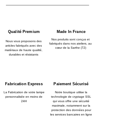
Qualité Premium
Made In France
Nos produits sont conçus et
Nous vous proposons des
fabriqués dans nos ateliers, au
articles fabriqués avec des
cœur de la Sarthe (72)
matériaux de haute qualité,
durables et résistants
Fabrication Express
Paiement Sécurisé
La Fabrication de votre lampe
Notre boutique utilise la
personnalisée en moins de
technologie de cryptage SSL
24H
qui vous offre une sécurité
maximale, notamment sur la
protection des données pour
les services bancaires en ligne