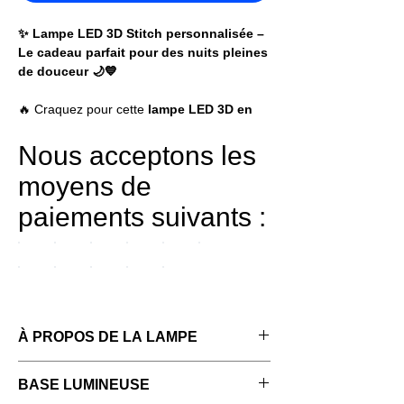
✨ Lampe LED 3D Stitch personnalisée –
Le cadeau parfait pour des nuits pleines
de douceur 🌙💙
🔥 Craquez pour cette
lampe LED 3D en
plexiglas gravé au laser
, représentant
Stitch en train de dormir
, une scène
Nous acceptons les
tendre et apaisante qui fait fondre petits et
moyens de
grands 💤
paiements suivants :
Avec le
prénom personnalisé
, cette
veilleuse LED personnalisée
devient un
objet unique, idéal pour décorer une
chambre et créer une ambiance
chaleureuse.
💖 Cette
À PROPOS DE LA LAMPE
lampe veilleuse 3D Stitch
est
fabriquée en
plexiglas transparent gravé
Dimensions : 20 × 17,7 × 4,5 cm
au laser
, offrant un effet 3D lumineux
BASE LUMINEUSE
Plaque en cristal acrylique 4 mm gravée au
élégant et précis.