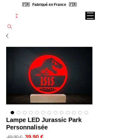
🇫🇷 Fabriqué en France 🇫🇷
Rechercher une lampe...
Lampe LED Jurassic Park
Personnalisée
Prix
39,90 €
Prix
 49,90 € 