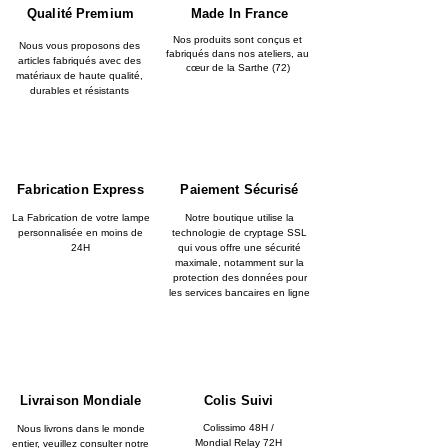
Qualité Premium
Made In France
Nos produits sont conçus et
Nous vous proposons des
fabriqués dans nos ateliers, au
articles fabriqués avec des
cœur de la Sarthe (72)
matériaux de haute qualité,
durables et résistants
Fabrication Express
Paiement Sécurisé
La Fabrication de votre lampe
Notre boutique utilise la
personnalisée en moins de
technologie de cryptage SSL
24H
qui vous offre une sécurité
maximale, notamment sur la
protection des données pour
les services bancaires en ligne
Livraison Mondiale
Colis Suivi
Colissimo 48H /
Nous livrons dans le monde
Mondial Relay 72H
entier, veuillez consulter notre