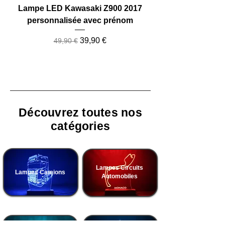
Lampe LED Kawasaki Z900 2017
Lampe LED Camio
personnalisée avec prénom
Prix original
Prix promotionnel
39,90 €
49,90 €
Découvrez toutes nos
catégories
Lampes Circuits
Lampes Camions
Automobiles