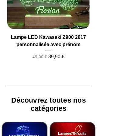
Lampe LED Kawasaki Z900 2017
Lampe LED Camio
personnalisée avec prénom
Prix original
Prix promotionnel
39,90 €
49,90 €
Découvrez toutes nos
catégories
Lampes Circuits