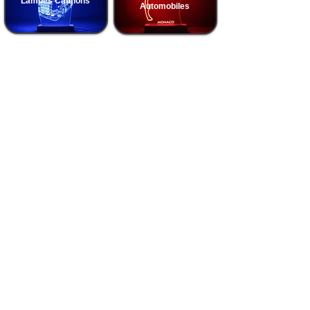
Lampes Camions
Automobiles
Lampes Basketball
Lampes Football
Lampes Voitures
Lampes Motos
Lampes Médecine -
Lampes Art Design
Corps Humain