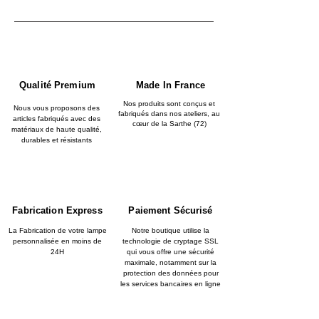
Qualité Premium
Made In France
Nos produits sont conçus et
Nous vous proposons des
fabriqués dans nos ateliers, au
articles fabriqués avec des
cœur de la Sarthe (72)
matériaux de haute qualité,
durables et résistants
Fabrication Express
Paiement Sécurisé
La Fabrication de votre lampe
Notre boutique utilise la
personnalisée en moins de
technologie de cryptage SSL
24H
qui vous offre une sécurité
maximale, notamment sur la
protection des données pour
les services bancaires en ligne