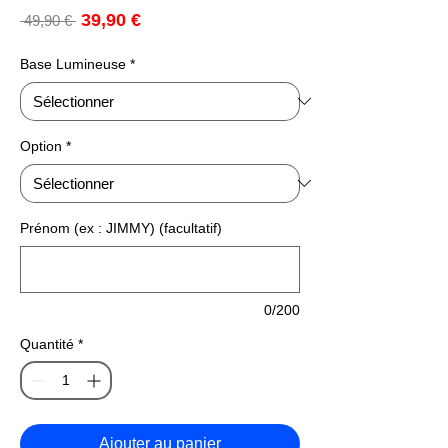
Prix
39,90 €
Prix
 49,90 € 
promotionnel
original
Base Lumineuse
*
Option
*
Prénom (ex : JIMMY) (facultatif)
0/200
Quantité
*
Ajouter au panier