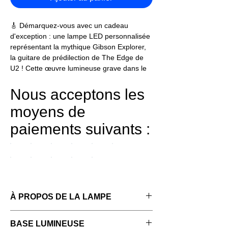
🎸 Démarquez-vous avec un cadeau
d'exception : une lampe LED personnalisée
représentant la mythique Gibson Explorer,
la guitare de prédilection de The Edge de
U2 ! Cette œuvre lumineuse grave dans le
plexiglass l'essence même du rock,
sublimée par le prénom de votre guitariste.
Nous acceptons les
⚡
moyens de
✨ Véritable fusion entre art et lumière, cette
paiements suivants :
création artisanale française marie la
noblesse du hêtre massif à la modernité du
plexiglass. Chaque détail de la Gibson
Explorer est minutieusement gravé au laser,
créant un jeu d'ombres et de lumières
fascinant lorsque la LED s'illumine.
À PROPOS DE LA LAMPE
🎼 Offrez plus qu'une lampe, offrez une
Dimensions : 19,5 × 17 × 4,5 cm
pièce de collection qui illuminera les yeux
BASE LUMINEUSE
Plaque en cristal acrylique 4 mm gravée au