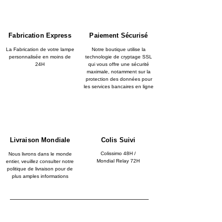
Fabrication Express
Paiement Sécurisé
La Fabrication de votre lampe
Notre boutique utilise la
personnalisée en moins de
technologie de cryptage SSL
24H
qui vous offre une sécurité
maximale, notamment sur la
protection des données pour
les services bancaires en ligne
Livraison Mondiale
Colis Suivi
Colissimo 48H /
Nous livrons dans le monde
Mondial Relay 72H
entier, veuillez consulter notre
politique de livraison pour de
plus amples informations