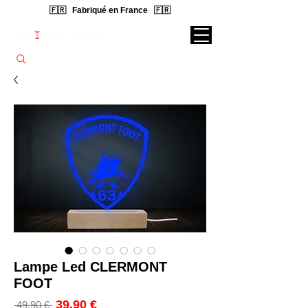
🇫🇷 Fabriqué en France 🇫🇷
Rechercher une lampe...
Lampe Led CLERMONT
FOOT
Prix
39,90 €
Prix
 49,90 € 