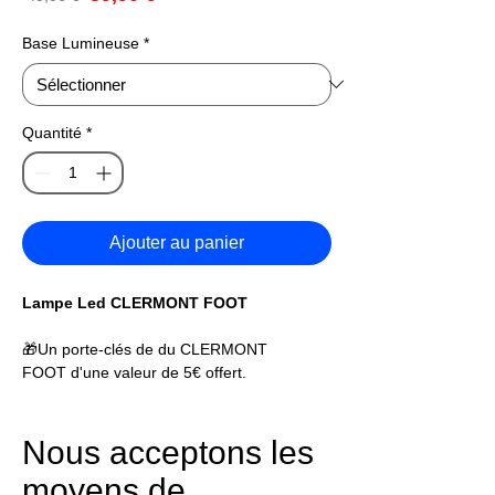
promotionnel
original
Base Lumineuse
*
Quantité
*
Ajouter au panier
Lampe Led CLERMONT FOOT
🎁Un porte-clés de du CLERMONT
FOOT d'une valeur de 5€ offert.
La lampe Led du CLERMONT FOOT est un
accessoire indispensable pour les fans du
Nous acceptons les
club de football. Elle diffuse une lumière
moyens de
douce et agréable.