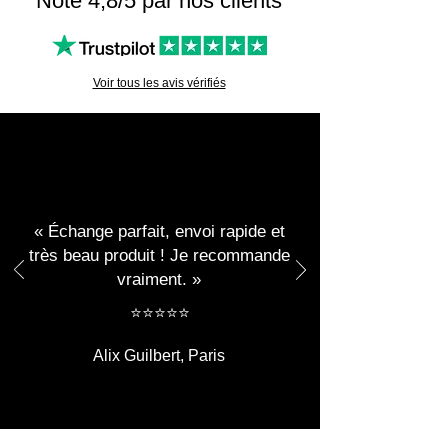
Noté 4,8/5 par nos clients
Consultez nos "
lampes 3D basketball
",
représentant les plus grands clubs de NBA.
Voir tous les avis vérifiés
« Échange parfait, envoi rapide et
très beau produit ! Je recommande
vraiment. »
​​⭐⭐⭐⭐⭐
Alix Guilbert, Paris