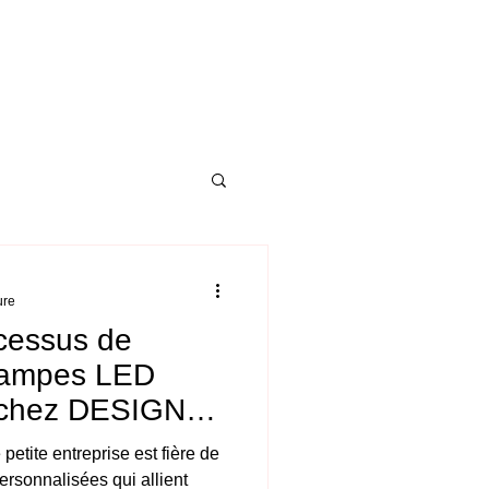
 lampe...
ure
cessus de
 lampes LED
 chez DESIGN
tite entreprise est fière de
lisées qui allient