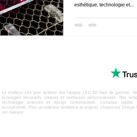
esthétique, technologie et...
Le meilleur site pour acheter des lampes LED 3D haut de gamme. Ven
éclairages décoratifs uniques et veilleuses personnalisées. Nos lamp
technologie avancée et design contemporain. Livraison rapide, 
exceptionnel. Pour un intérieur tendance et original, choisissez Design 
sur mesure.