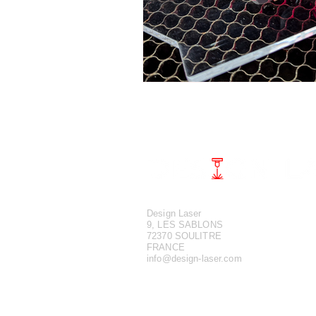
Design Laser
9, LES SABLONS
72370 SOULITRE
FRANCE
info@design-laser.com